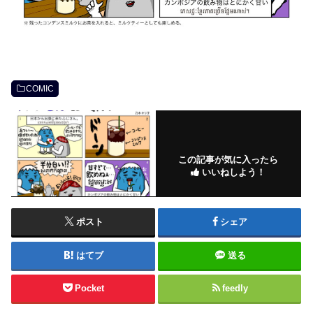
COMIC
この記事が気に入ったら
いいねしよう！
ポスト
シェア
はてブ
送る
Pocket
feedly