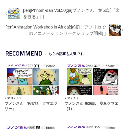
[:en]Phnom-san Vol.50[:ja]プノンさん 第50話「道
を渡る」[:]
[:en]Animation Workshop in Africa[:ja]初！アフリカで
のアニメーションワークショップ開催[:]
RECOMMEND
こちらの記事も人気です。
COMIC
COMIC
2018.7.30
2017.1.2
プノンさん 第47話「クマエツ
プノンさん 第26話 空耳クマエ
リー」
（1）
COMIC
COMIC