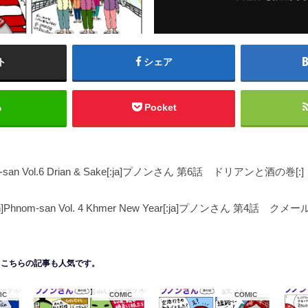
ト
シェア
る
Pocket
om-san Vol.6 Drian & Sake[:ja]プノンさん 第6話 ドリアンと酒の巻[:]
en]Phnom-san Vol. 4 Khmer New Year[:ja]プノンさん 第4話 クメ
こちらの記事も人気です。
IC
COMIC
COMIC