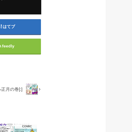
はてブ
feedly
ール正月の巻[:]
COMIC