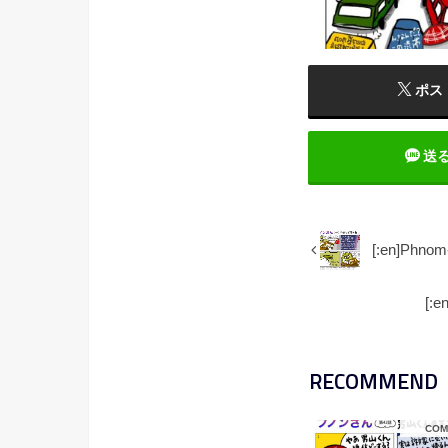
ポス
送
[:en]Phn
[:
RECOMMEND
COM