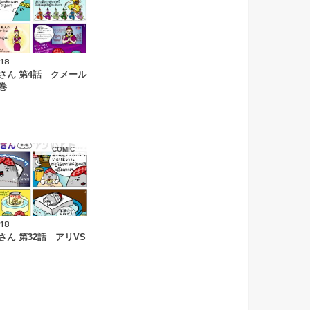
.18
さん 第4話 クメール
巻
COMIC
.18
さん 第32話 アリVS