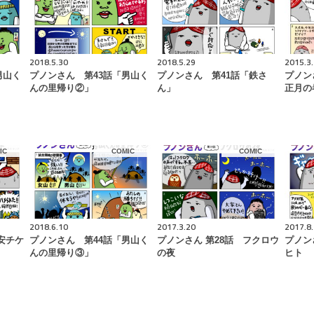
2018.5.30
2018.5.29
2015.3
男山く
プノンさん 第43話「男山く
プノンさん 第41話「鉄さ
プノン
んの里帰り②」
ん」
正月の
IC
COMIC
COMIC
2018.6.10
2017.3.20
2017.8
安チケ
プノンさん 第44話「男山く
プノンさん 第28話 フクロウ
プノン
んの里帰り③」
の夜
ヒト