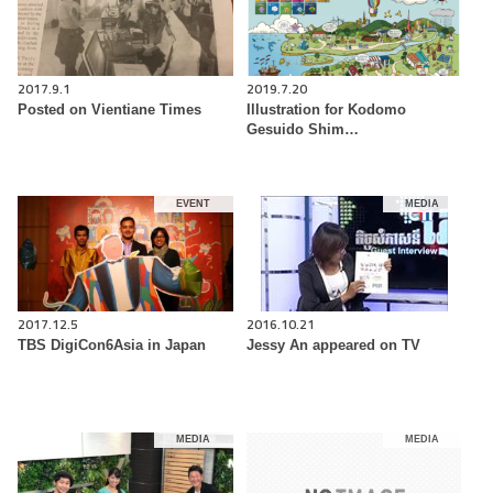
2017.9.1
2019.7.20
Posted on Vientiane Times
Illustration for Kodomo
Gesuido Shim…
EVENT
MEDIA
2017.12.5
2016.10.21
TBS DigiCon6Asia in Japan
Jessy An appeared on TV
MEDIA
MEDIA