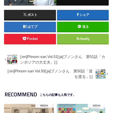
ポスト
シェア
はてブ
送る
Pocket
feedly
[:en]Phnom-san Vol.51[:ja]プノンさん 第51話「カ
ンボジアの大丈夫」[:]
[:en]Phnom-san Vol.50[:ja]プノンさん 第50話「道
を渡る」[:]
RECOMMEND
こちらの記事も人気です。
MEDIA
MEDIA