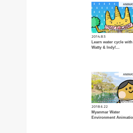
ANIMA
2014.8.5
Learn water cycle with
Watty & Indy!…
ANIMA
2018.6.22
Myanmar Water
Environment Animati