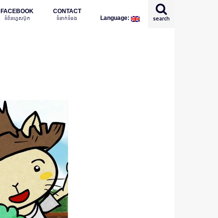
FACEBOOK
CONTACT
ទំព័រហ្វេសប៊ុក
ទំនាក់ទំនង
search
Language:
English
日本語