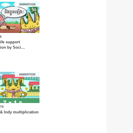
ANIMATION
6
life support
ion by Soci…
ANIMATION
.16
 & Indy multiplication