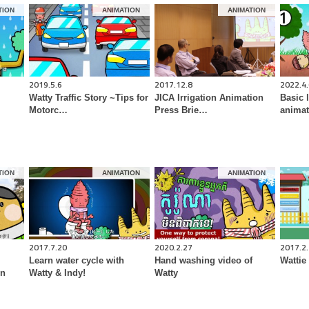
TION
ANIMATION
ANIMATION
2019.5.6
2017.12.8
2022.4.
Watty Traffic Story ~Tips for
JICA Irrigation Animation
Basic 
Motorc…
Press Brie…
animat
TION
ANIMATION
ANIMATION
2017.7.20
2020.2.27
2017.2
Learn water cycle with
Hand washing video of
Wattie
on
Watty & Indy!
Watty