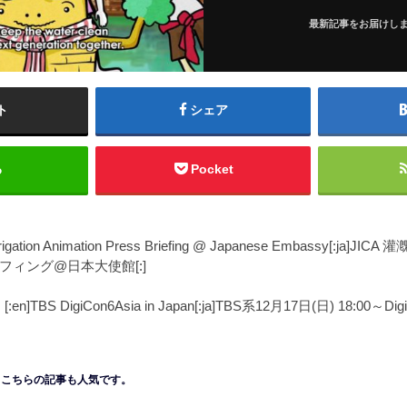
最新記事をお届けし
ト
シェア
る
Pocket
 Irrigation Animation Press Briefing @ Japanese Embassy[:j
フィング@日本大使館[:]
[:en]TBS DigiCon6Asia in Japan[:ja]TBS系12月17日(日) 18:00～Digi
こちらの記事も人気です。