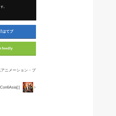
ます。
はてブ
feedly
a]JICA 灌漑アニメーション・プ
Con6Asia[:]