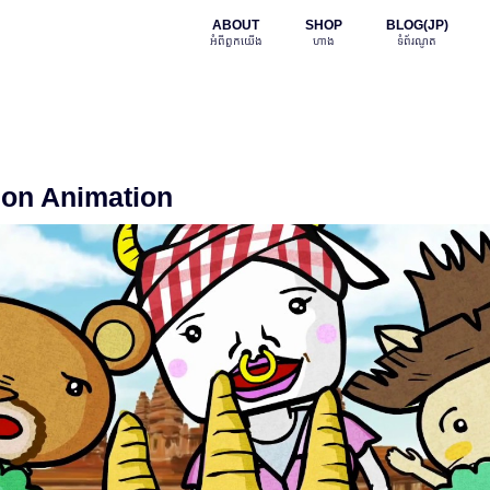
ABOUT
SHOP
BLOG(JP)
អំពី​ពួក​យើង
ហាង
ទំព័រណូត
tion Animation