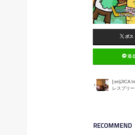
ポス
送
[:en]JICA
レスブリー
RECOMMEND