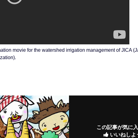
tion movie for the watershed irrigation management of JICA (J
zation).
この記事が気に
いいねしよ