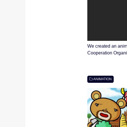
We created an anima
Cooperation Organi
ANIMATION