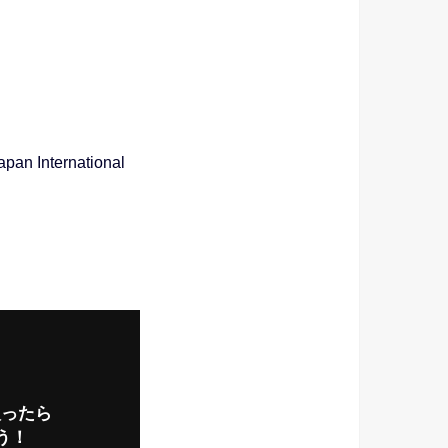
apan International
入ったら
う！