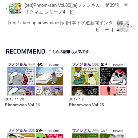
[:en]Phnom-san Vol.39[:ja]プノンさん 第39話「空
耳クマエ シリーズ4」[:]
[:en]Picked up newspaper[:ja]日本下水道新聞インタ
ビュー[:]
RECOMMEND
こちらの記事も人気です。
COMIC
COMIC
2016.11.20
2017.1.2
Phnom-san Vol.24
Phnom-san Vol.26
COMIC
COMIC