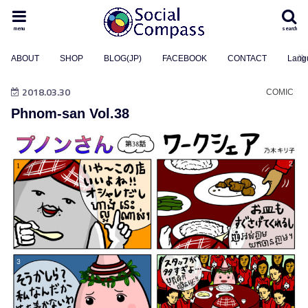
menu
search
ABOUT
SHOP
BLOG(JP)
FACEBOOK
CONTACT
Lang
2018.03.30
COMIC
Phnom-san Vol.38