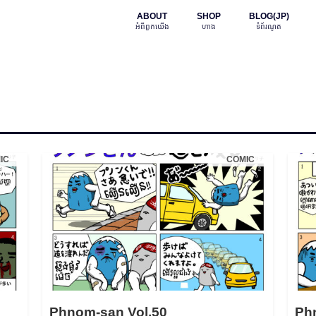
ABOUT
SHOP
BLOG(JP)
អំពី​ពួក​យើង
ហាង
ទំព័រណូត
IC
COMIC
Phnom-san Vol.50
Ph