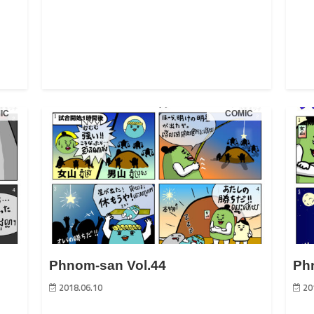
IC
COMIC
Phnom-san Vol.44
Ph
2018.06.10
20