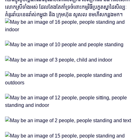
លោកស្រីទាំងអស់ ដែលតែងតែគាំទ្រចំពោះកម្មវិធីប្រកួតស្នាដៃសិល្បៈ
គំនូរវ៉ាយខេនវ៉ាស់កម្ពុជា និង ក្រុមហ៊ុន​ សូសល ខមភើសកន្លងមក។