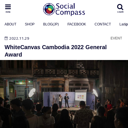
menu
search
ABOUT
SHOP
BLOG(JP)
FACEBOOK
CONTACT
Lang
2022.11.29
EVENT
WhiteCanvas Cambodia 2022 General
Award