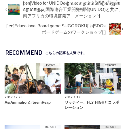
[:en]Video for UNIDO/អង្គការសហប្រជាជាតិដើម្បីអភិវឌ្ឍន៍ឧ
ស្សាហកម្ម[:ja]国際連合工業開発機関(UNIDO)と共に、
南アフリカの環境啓発アニメーション[:]
[:en]Educational Board game SUGOROKU[:ja]SDGs
ボードゲームのワークショップ[:]
RECOMMEND
こちらの記事も人気です。
EVENT
REPORT
2017.12.25
2017.1.12
AsiAnimation@SiemReap
ワッティー、FLY HIGHとコラボ
レーション
REPORT
REPORT