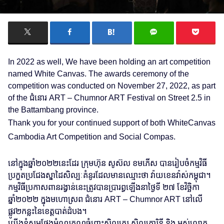
In 2022 as well, We have been holding an art competition
named White Canvas. The awards ceremony of the
competition was conducted on November 27, 2022, as part
of the ជំនោរ ART – Chumnor ART Festival on Street 2.5 in
the Battambang province.
Thank you for your continued support of both WhiteCanvas
Cambodia Art Competition and Social Compas.
នៅក្នុងឆ្នាំ២០២២នេះដែរ ក្រុមហ៊ុន សូស៊ល ខមភើស​ បានរៀបចំកម្មវិធី
ប្រកួតប្រជែងស្នាដៃសិល្បៈគំនូរដែលមានឈ្មោះថា វ៉ាយខេនវ៉ាស់កម្ពុជា។
កម្មវិធីប្រកាសពានរង្វាន់នេះត្រូវបានប្រារព្ធឡើងនាថ្ងៃទី ២៧ ខែវិច្ឆិកា
ឆ្នាំ២០២២ ក្នុងមហោស្រព ជំនោរ ART – Chumnor ART​ នៅលើ
ផ្លូវ២កន្លះនៃខេត្តបាត់ដំបង។
យើងខ្ញុំសូមថ្លែងអំណរគុណចំពោះសិល្បករ សិល្បការិនី និង អស់លោក