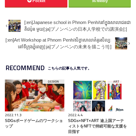
Pocket
feedly
[:en]Japanese school in Phnom Penh/នៅក្នុងសាលាជនជា
តិជប៉ុន មួយ[:ja]プノンペンの日本人学校での講演会[:]
[:en]Art Workshop at Phnom Penh/សិក្ខាសាលាគំនូរសិល្បៈ
នៅទីក្រុងភ្នំពេញ[:ja]プノンペンの未来を描こう!![:]
RECOMMEND
こちらの記事も人気です。
DESIGN
ART
2022.11.3
2022.4.4
SDGsボードゲームのワークショ
SDGs×NFT×ART 途上国アーテ
ップ
ィストをNFTで持続可能な支援を
目指す