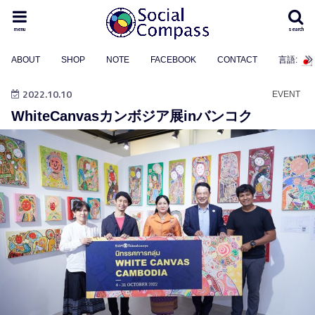
menu
search
ABOUT
SHOP
NOTE
FACEBOOK
CONTACT
言語:
2022.10.10
EVENT
WhiteCanvasカンボジア展inバンコク