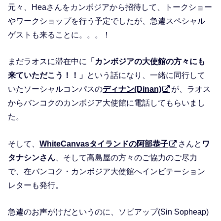
元々、Heaさんをカンボジアから招待して、トークショー
やワークショップを行う予定でしたが、急遽スペシャル
ゲストも来ることに。。。！
まだラオスに滞在中に
「カンボジアの大使館の方々にも
来ていただこう！！」
という話になり、一緒に同行して
いたソーシャルコンパスの
ディナン(Dinan)
が、ラオス
からバンコクのカンボジア大使館に電話してもらいまし
た。
そして、
WhiteCanvasタイランドの阿部恭子
さんと
ワ
タナシンさん
、そして高島屋の方々のご協力のご尽力
で、在バンコク・カンボジア大使館へインビテーション
レターも発行。
急遽のお声がけだというのに、ソピアップ(Sin Sopheap)