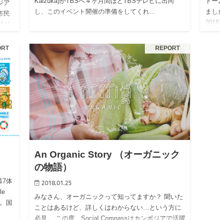
Kaizuka)がTBSへ４ヶ月間ほどTBSテレビに出向
ドー
ジア
し、このイベント開催の準備をしてくれ…
まし
市民
20
村が
ORT
REPORT
An Organic Story （オーガニック
の物語）
17体
2018.01.25
le
みなさん、オーガニックって知ってますか？ 聞いた
略。国
ことはあるけど、詳しくはわからない…という方に
必見。 この度、Social Compassはカンボジアで活躍