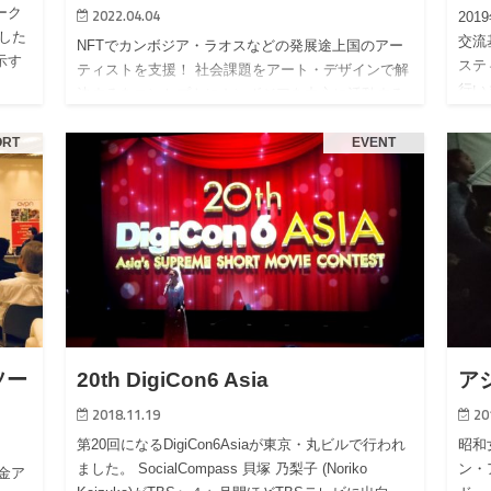
2022.04.04
ーク
20
した
交流
NFTでカンボジア・ラオスなどの発展途上国のアー
示す
ステ
ティストを支援！ 社会課題をアート・デザインで解
行い
決するをコンセプトにカンボジアを中心に活動する
のJe
一般社団法人ソーシャルコンパス（代表理事：中村
英誉／本社：神奈川県横浜市）は、…
ORT
EVENT
ソー
20th DigiCon6 Asia
ア
2018.11.19
20
第20回になるDigiCon6Asiaが東京・丸ビルで行われ
昭和
ました。 SocialCompass 貝塚 乃梨子 (Noriko
ン・
金ア