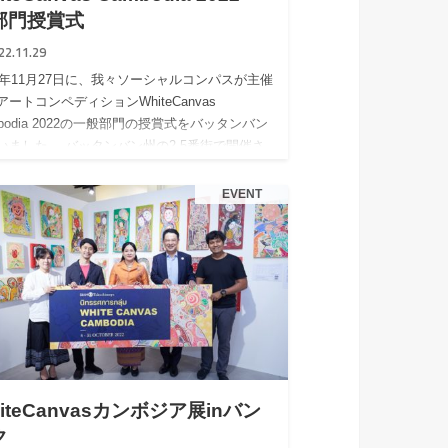
部門授賞式
22.11.29
22年11月27日に、我々ソーシャルコンパスが主催
アートコンペディションWhiteCanvas
mbodia 2022の一般部門の授賞式をバッタンバン
いました。 バッタンバン州の2.5番街で開催さ
「ជ…
EVENT
iteCanvasカンボジア展inバン
ク