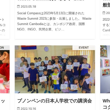
般
2023.05.18
20
Social Compassは2023年5月13日に開催された
Waste Summit 2023に参加・出展しました。 Waste
ート
20
Summit Cambodiaとは、カンボジア政府、国際
ャルコ
する
NGO、INGO、民間企業、ビジ…
トの
Ca
作品は
で行
れた
IGN
EVENT
ョッ
プノンペンの日本人学校での講演会
Wh
コ
2022.10.16