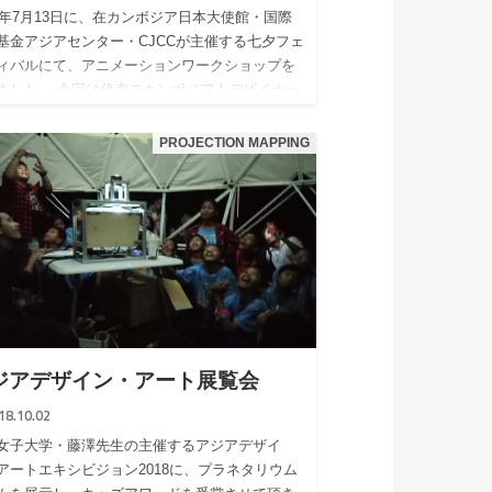
19年7月13日に、在カンボジア日本大使館・国際
基金アジアセンター・CJCCが主催する七夕フェ
ィバルにて、アニメーションワークショップを
ました。 今回は代表のカンボジア人デザイナー
ssyAn,Hen…
PROJECTION MAPPING
ジアデザイン・アート展覧会
18.10.02
女子大学・藤澤先生の主催するアジアデザイ
アートエキシビジョン2018に、プラネタリウム