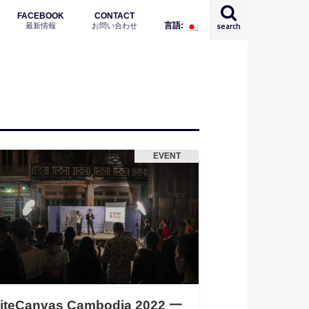
FACEBOOK
CONTACT
最新情報
お問い合わせ
search
言語:
English
日本語
EVENT
iteCanvas Cambodia 2022 一