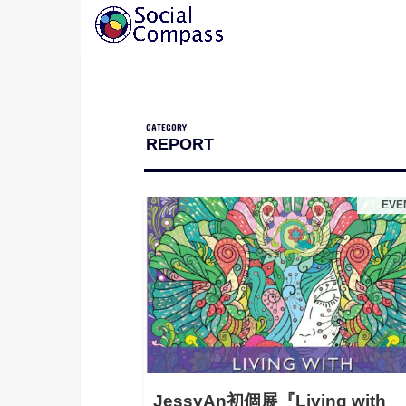
REPORT
EVE
JessyAn初個展『Living with