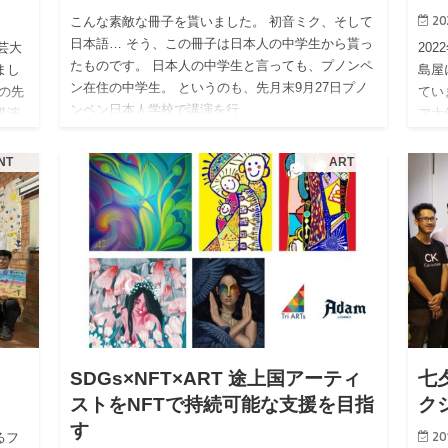
20
こんな素敵な冊子を貰いました。 初音ミク、そして
日本語… そう、この冊子は日本人の中学生から貰っ
芸大
20
たものです。 日本人の中学生と言っても、プノンペ
まし
島屋
ン在住の中学生。 というのも、先月末9月27日プノ
の先
てい
ンペン日本人学校で講演を行…
講演
ア大使
も…
NT
ART
SDGs×NFT×ART 途上国アーティ
七
ストをNFTで持続可能な支援を目指
ク
す
20
るフ