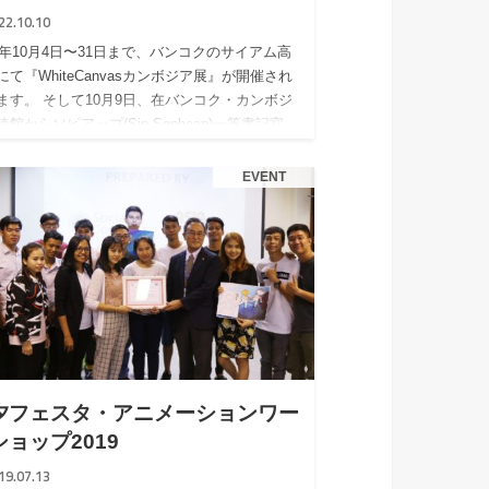
22.10.10
22年10月4日〜31日まで、バンコクのサイアム高
にて『WhiteCanvasカンボジア展』が開催され
ます。 そして10月9日、在バンコク・カンボジ
館からソピアップ(Sin Sopheap)一等書記官
EVENT
夕フェスタ・アニメーションワー
ショップ2019
19.07.13