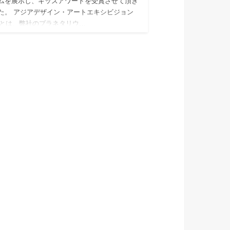
ムを展示し、キッズアワードを受賞させて頂き
た。 アジアデザイン・アートエキシビジョン
18とは、弊社のプラネタリウ…