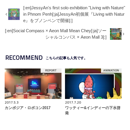
[:en]JessyAn's first solo exhibition "Living with Nature"
in Phnom Penh[:ja]JessyAn初個展『Living with Natur
e』をプノンペンで開催[:]
[:en]Social Compass × Aeon Mall Mean Chey[:ja]ソー
シャルコンパス × Aeon Mall 3[:]
RECOMMEND
こちらの記事も人気です。
REPORT
ANIMATION
2017.5.3
2017.7.20
カンボジア・ロボコン2017
ワッティー&インディーの下水啓
発