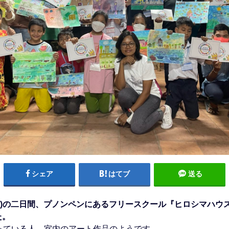
シェア
はてブ
送る
9日(火)の二日間、プノンペンにあるフリースクール『ヒロシマハ
た。