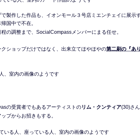
プで製作した作品も、イオンモール３号店ミエンチェイに展示
本帰国中で不在。
の調整まで、SocialCompassメンバーにまる任せ。
ークショップだけではなく、出来立てほやほやの
第二刷の『あ
anvasの受賞者でもあるアーティストの
リム・クンティア
(30)
アップからお招きもする。