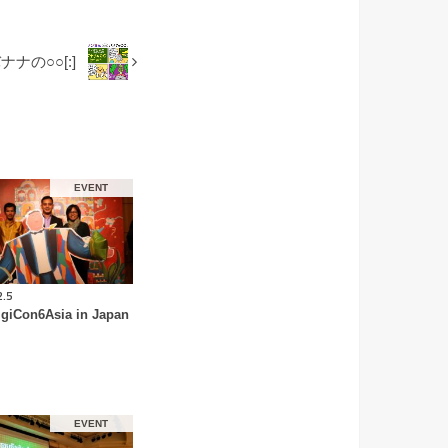
バナナの○○[:]
EVENT
2.5
giCon6Asia in Japan
EVENT