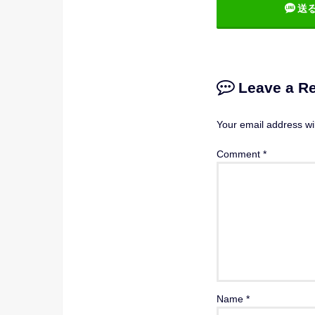
送
Leave a R
Your email address wil
Comment
*
Name
*