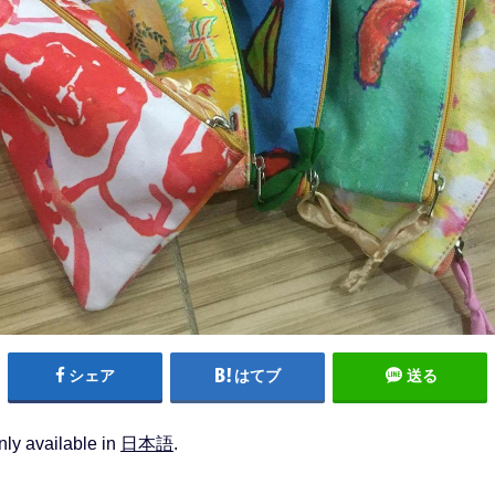
シェア
はてブ
送る
only available in
日本語
.