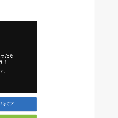
入ったら
う！
ます。
はてブ