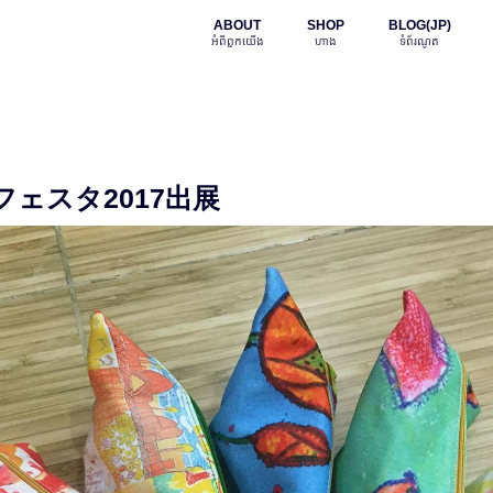
ABOUT
SHOP
BLOG(JP)
អំពី​ពួក​យើង
ហាង
ទំព័រណូត
ェスタ2017出展