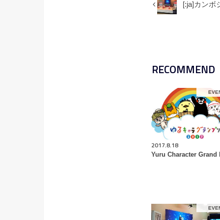
[:ja]カン
RECOMMEND
EVE
2017.8.18
Yuru Character Grand 
EVE