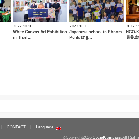
2022.10.10
2022.10.16
2017.1
White Canvas Art Exhibition
Japanese school in Phnom
NGO-
in Thail…
Penh/នៅក្នុ…
員養成
CONTACT
Language:
©Copyright2026
SocialCompass
.All Righ