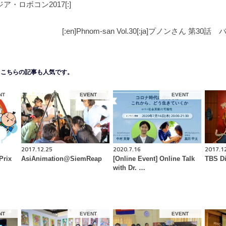
ボジア・ロボコン2017[:]
[:en]Phnom-san Vol.30[:ja]プノンさん 第30話 
こちらの記事も人気です。
NT
EVENT
EVENT
2017.12.25
2020.7.16
2017.1
Prix
AsiAnimation@SiemReap
[Online Event] Online Talk
TBS Di
with Dr. …
NT
EVENT
EVENT