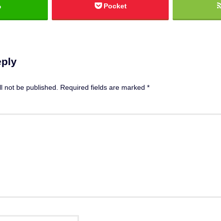
る
Pocket
eply
l not be published.
Required fields are marked
*