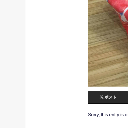
ポスト
Sorry, this entry is 