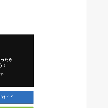
入ったら
う！
ます。
はてブ