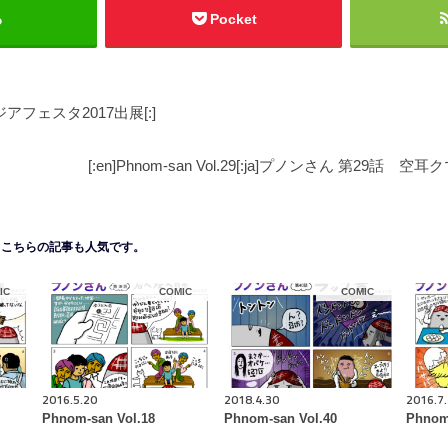
る
Pocket
ボジアフェスタ2017出展[:]
[:en]Phnom-san Vol.29[:ja]プノンさん 第29話 空耳
こちらの記事も人気です。
IC
COMIC
COMIC
2016.5.20
2018.4.30
2016.7
Phnom-san Vol.18
Phnom-san Vol.40
Phnom