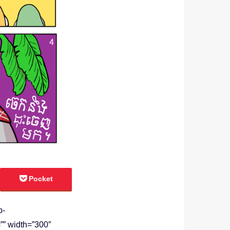
Pocket
p-
” width=”300″