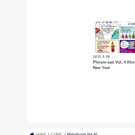
COM
2015.3.18
Phnom-san Vol. 4 Kh
New Year
HOME
COMIC
Phnom-san Vol.30