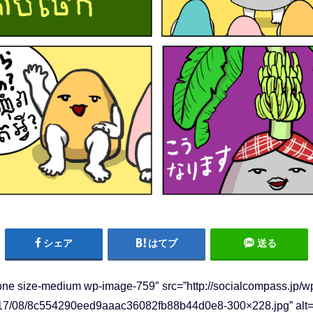
シェア
はてブ
送る
one size-medium wp-image-759″ src=”http://socialcompass.jp/w
017/08/8c554290eed9aaac36082fb88b44d0e8-300×228.jpg” alt=”