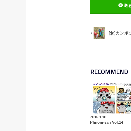
送
[:ja]カン
RECOMMEND
COM
2016.1.18
Phnom-san Vol.14