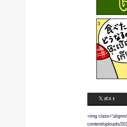
ポスト
<img class=”alignn
content/uploads/2