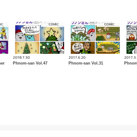
IC
COMIC
COMIC
2018.7.30
2017.6.20
2017.3
mer
Phnom-san Vol.47
Phnom-san Vol.31
Phnom