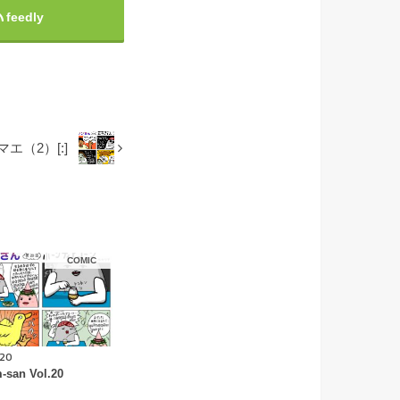
feedly
クマエ（2）[:]
COMIC
.20
-san Vol.20