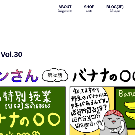
ABOUT
SHOP
BLOG(JP)
អំពី​ពួក​យើង
ហាង
ទំព័រណូត
Vol.30