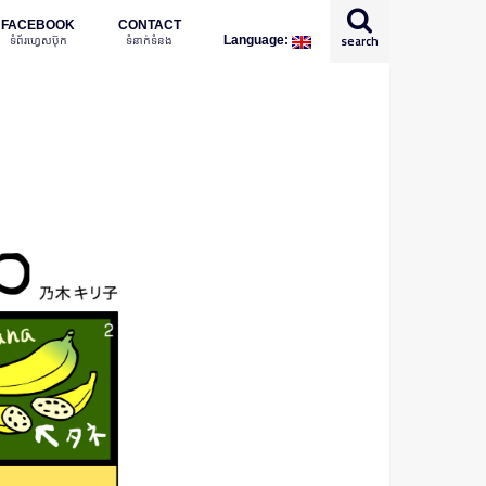
FACEBOOK
CONTACT
ទំព័រហ្វេសប៊ុក
ទំនាក់ទំនង
search
Language:
English
日本語