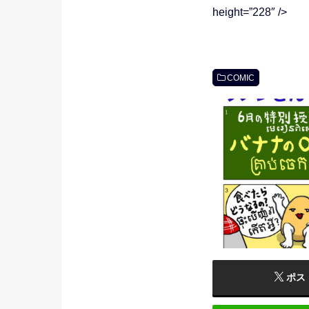
height=”228″ />
COMIC
ポス