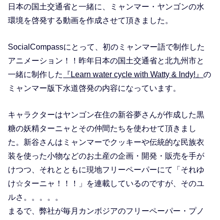
日本の国土交通省と一緒に、ミャンマー・ヤンゴンの水
環境を啓発する動画を作成させて頂きました。
SocialCompassにとって、初のミャンマー語で制作した
アニメーション！！昨年日本の国土交通省と北九州市と
一緒に制作した
『Learn water cycle with Watty & Indy!』
の
ミャンマー版下水道啓発の内容になっています。
キャラクターはヤンゴン在住の新谷夢さんが作成した黒
糖の妖精ターニャとその仲間たちを使わせて頂きまし
た。新谷さんはミャンマーでクッキーや伝統的な民族衣
装を使った小物などのお土産の企画・開発・販売を手が
けつつ、それとともに現地フリーペーパーにて「それゆ
け☆ターニャ！！！」を連載しているのですが、そのユ
ルさ。。。。。
まるで、弊社が毎月カンボジアのフリーペーパー・プノ