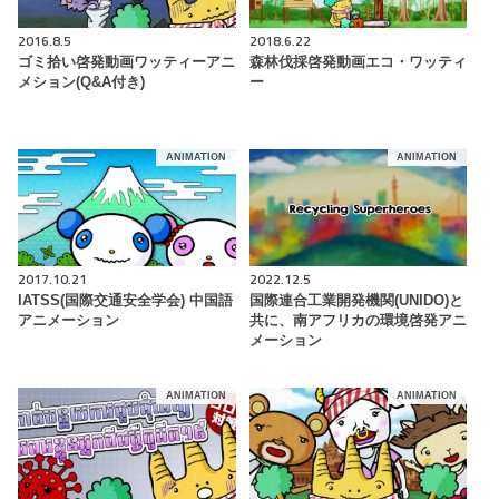
2016.8.5
2018.6.22
ゴミ拾い啓発動画ワッティーアニ
森林伐採啓発動画エコ・ワッティ
メション(Q&A付き)
ー
ANIMATION
ANIMATION
2017.10.21
2022.12.5
IATSS(国際交通安全学会) 中国語
国際連合工業開発機関(UNIDO)と
アニメーション
共に、南アフリカの環境啓発アニ
メーション
ANIMATION
ANIMATION