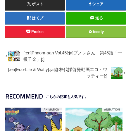
ポスト
シェア
はてブ
送る
Pocket
feedly
[:en]Phnom-san Vol.45[:ja]プノンさん 第45話「一
攫千金」[:]
[:en]Eco-Life & Watty[:ja]森林伐採啓発動画エコ・ワ
ッティー[:]
RECOMMEND
こちらの記事も人気です。
ANIMATION
ANIMATION